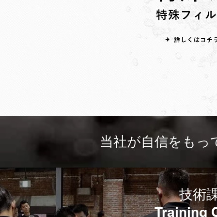
当社が自信をもって
​技術
​Training