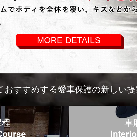
MORE DETAILS
おすすめする愛車保護の新しい提案
課程
車
 Course
Interi