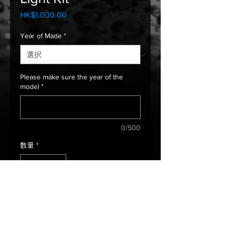
HK$1,000.00
価
格
Year of Made
*
Please make sure the year of the
model
*
0/500
数量
*
カートに追加する
Fit 2018 Model