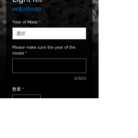
HK$1,000.00
価
格
Year of Made
*
Please make sure the year of the
model
*
0/500
数量
*
カートに追加する
Fit 2018 Model