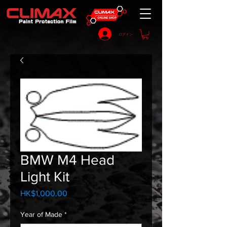
ログイン
BMW M4 Head
Light Kit
HK$1,000.00
価
格
Year of Made
*