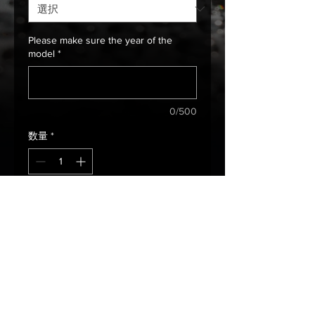
Please make sure the year of the
model
*
0/500
数量
*
カートに追加する
Fit 2018 Model
Climax Head Light Kit