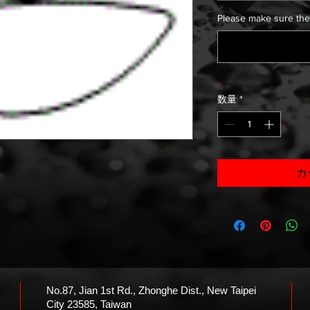
Please make sure the
数量
*
カ
No.87, Jian 1st Rd., Zhonghe Dist., New Taipei
City 23585, Taiwan