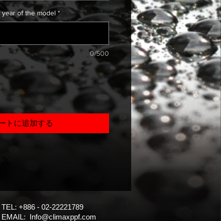
 year of the model
*
0/500
ートに追加する
TEL: +886 - 02-22221789
EMAIL:
Info@climaxppf.com