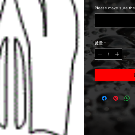
Please make sure the
數量
*