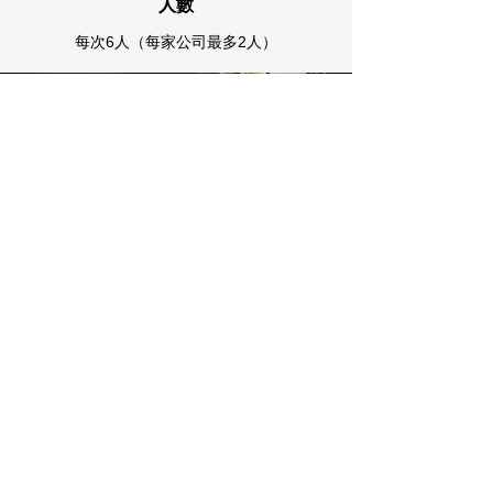
人數
每次6人（每家公司最多2人）
請從 CLIMAX 保護膜施工課程申請
專用表格申請
立刻申請
※申請截止日期：在每個預定上課日期前一周的
17:00之前（※如果名額已滿，申請將被取消）