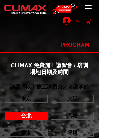
登入
PROGRAM
CLIMAX 免費施工講習會 / 培訓
場地日期及時間
​請選擇以下施工講習會／培訓地點
東京
大阪
台北
高雄
香港
堔圳