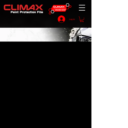
Log In
MORE DETAILS
News / Notice
施工培訓
2023年6月12-20日
3-1-3 Uchiawajicho, Chuo-ku, Osaka-shi,
​
Japan
大坂場地
: Soft99 Auto Service Co., Ltd.