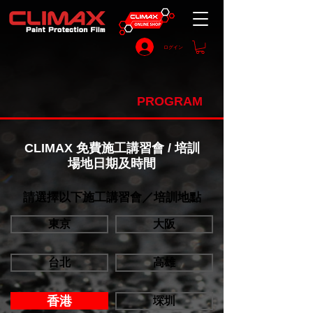
ログイン
PROGRAM
CLIMAX 免費施工講習會 / 培訓
場地日期及時間
​請選擇以下施工講習會／培訓地點
東京
大阪
台北
高雄
香港
堔圳