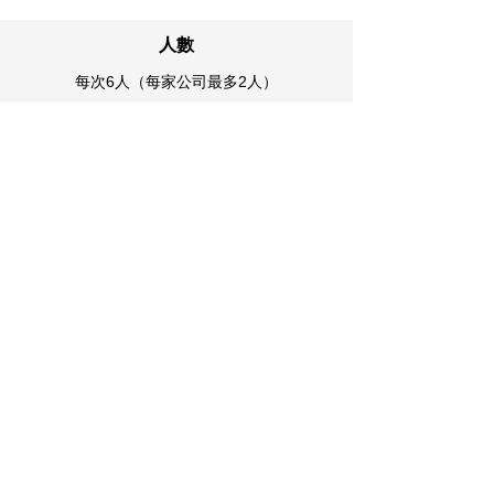
人數
每次6人（每家公司最多2人）
請從 CLIMAX 保護膜施工課程申請
專用表格申請
立刻申請
※申請截止日期：在每個預定上課日期前一周的
17:00之前（※如果名額已滿，申請將被取消）