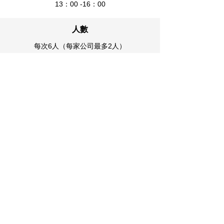
13：00 -16：00
人數
每次6人（每家公司最多2人）
請從 CLIMAX 保護膜施工課程申請
專用表格申請
立刻申請
※申請截止日期：在每個預定上課日期前一周的