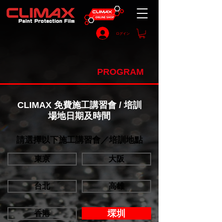
ログイン
PROGRAM
CLIMAX 免費施工講習會 / 培訓
場地日期及時間
​請選擇以下施工講習會／培訓地點
東京
大阪
台北
高雄
堔圳
香港